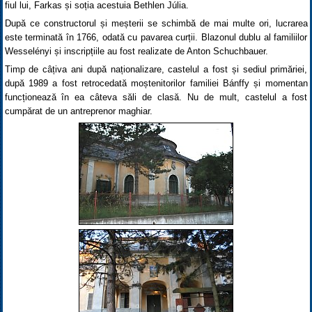
fiul lui, Farkas și soția acestuia Bethlen Júlia.
După ce constructorul și meșterii se schimbă de mai multe ori, lucrarea
este terminată în 1766, odată cu pavarea curții. Blazonul dublu al familiilor
Wesselényi și inscripțiile au fost realizate de Anton Schuchbauer.
Timp de câțiva ani după naționalizare, castelul a fost și sediul primăriei,
după 1989 a fost retrocedată moștenitorilor familiei Bánffy și momentan
funcționează în ea câteva săli de clasă. Nu de mult, castelul a fost
cumpărat de un antreprenor maghiar.