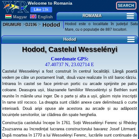
Welcome to Romania
Like
13k
ROMANIA
Magyar
English
>
>
Hodod este o localitate în județul Satu
Hodod
DRUMURI
DJ196
Mare, cu o populație de 887 locuitori.
Hodod
Hodod, Castelul Wesselényi
Coordonate GPS:
47.40737 N, 23.02714 E
Castelul Wesselényi a fost construit în centrul localității. Lângă poartă
vedem pe câte un postament înalt, două vaze realizate în stil baroc-târziu.
Intrarea în castel se face printr-un portic cu arcade sprijinite pe patru
coloane. Deasupra ușii, blazoanele familiilor Wesseléntyi și Bethlen sunt
reunite în mâinile unui inger. De o parte și alta a ușii, găsim niște inscripții
în rame stil rococo. La dreapta sunt clădiri anexe care delimitează o curte
interioară. Două aripi opuse ale acestora au arcade și au adăpostit
locuințele servitorilor, iar clădirea din spate herghelia.
Construcția castelului începe în 1761. Soții Wesselényi Ferenc și Rhédey
Zsuzsanna au încredințat lucrarea constructorului bavarez Josef Litrmant.
După moartea în 1770 a lui Wesselényi Ferenc, lucrările sunt continuate de