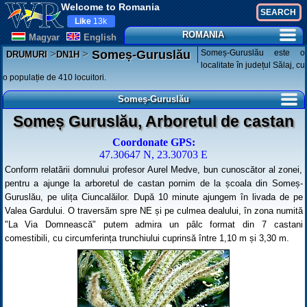
Welcome to Romania
Like
13k
ROMANIA
Magyar
English
>
>
Someș-Guruslău este o
Someș-Guruslău
DRUMURI
DN1H
localitate în județul Sălaj, cu
o populație de 410 locuitori.
Someș-Guruslău
Someș Guruslău, Arboretul de castan
Coordonate GPS:
47.30647 N, 23.30703 E
Conform relatării domnului profesor Aurel Medve, bun cunoscător al zonei,
pentru a ajunge la arboretul de castan pornim de la școala din Someș-
Guruslău, pe ulița Ciuncalăilor. După 10 minute ajungem în livada de pe
Valea Gardului. O traversăm spre NE și pe culmea dealului, în zona numită
"La Via Domnească" putem admira un pâlc format din 7 castani
comestibili, cu circumferința trunchiului cuprinsă între 1,10 m și 3,30 m.