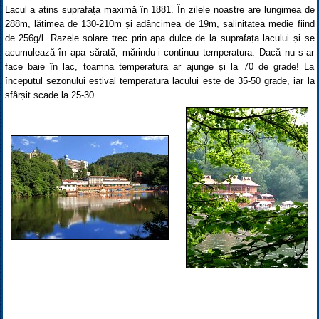
Lacul a atins suprafața maximă în 1881. În zilele noastre are lungimea de
288m, lățimea de 130-210m și adâncimea de 19m, salinitatea medie fiind
de 256g/l. Razele solare trec prin apa dulce de la suprafața lacului și se
acumulează în apa sărată, mărindu-i continuu temperatura. Dacă nu s-ar
face baie în lac, toamna temperatura ar ajunge și la 70 de grade! La
începutul sezonului estival temperatura lacului este de 35-50 grade, iar la
sfârșit scade la 25-30.