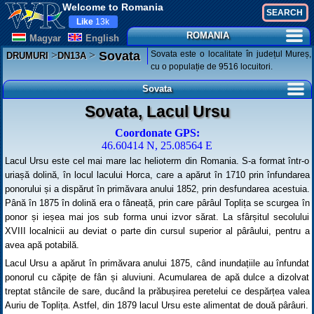
Welcome to Romania
Like
13k
ROMANIA
Magyar
English
>
>
Sovata este o localitate în județul Mureș,
Sovata
DRUMURI
DN13A
cu o populație de 9516 locuitori.
Sovata
Sovata, Lacul Ursu
Coordonate GPS:
46.60414 N, 25.08564 E
Lacul Ursu este cel mai mare lac helioterm din Romania. S-a format într-o
uriașă dolină, în locul lacului Horca, care a apărut în 1710 prin înfundarea
ponorului și a dispărut în primăvara anului 1852, prin desfundarea acestuia.
Până în 1875 în dolină era o fâneață, prin care pârâul Toplița se scurgea în
ponor și ieșea mai jos sub forma unui izvor sărat. La sfârșitul secolului
XVIII localnicii au deviat o parte din cursul superior al pârâului, pentru a
avea apă potabilă.
Lacul Ursu a apărut în primăvara anului 1875, când inundațiile au înfundat
ponorul cu căpițe de fân și aluviuni. Acumularea de apă dulce a dizolvat
treptat stâncile de sare, ducând la prăbușirea peretelui ce despărțea valea
Auriu de Toplița. Astfel, din 1879 lacul Ursu este alimentat de două pârâuri.