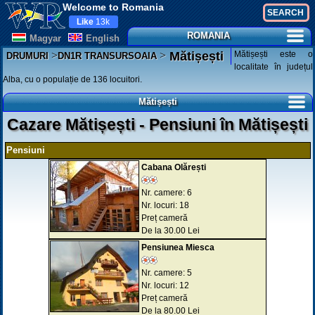
Welcome to Romania
Like
13k
ROMANIA
Magyar
English
>
>
Mătișești este o
Mătișești
DRUMURI
DN1R TRANSURSOAIA
localitate în județul
Alba, cu o populație de 136 locuitori.
Mătișești
Cazare Mătișești - Pensiuni în Mătișești
Pensiuni
Cabana Olărești
Nr. camere: 6
Nr. locuri: 18
Preț cameră
De la 30.00 Lei
Pensiunea Miesca
Nr. camere: 5
Nr. locuri: 12
Preț cameră
De la 80.00 Lei