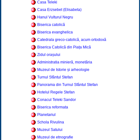
Casa Teleki
Casa Erzsebet (Elisabeta)
Hanul Vulturul Negru
Biserica catolică
Biserica evanghelica
Catedrala greco-catolică, acum ortodoxă
Biserica Catolică din Piața Mică
Zidul orașului
Administratia minieră, monetăria
Muzeul de Istorie și arheologie
Turnul Sfântul Stefan
Panorama din Turnul Sfântul Stefan
Hotelul Regele Stefan
Conacul Teleki Sandor
Biserica reformata
Planetariul
Schola Rivulina
Muzeul Satului
Muzeul de etnografie