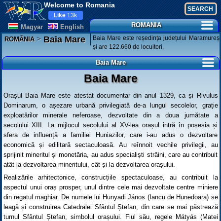
Welcome to Romania
Like
13k
ROMANIA
Magyar
English
>
Baia Mare este reședința județului Maramureș
Baia Mare
ROMÂNIA
și are 122.660 de locuitori.
Baia Mare
Baia Mare
Orașul Baia Mare este atestat documentar din anul 1329, ca și Rivulus
Dominarum, o așezare urbană privilegiată de-a lungul secolelor, grație
exploatărilor minerale neferoase, dezvoltate din a doua jumătate a
secolului XIII. La mijlocul secolului al XV-lea orașul intră în posesia și
sfera de influență a familiei Huniazilor, care i-au adus o dezvoltare
economică și edilitară sectaculoasă. Au reînnoit vechile privilegii, au
sprijinit mineritul și monetăria, au adus specialiști străini, care au contribuit
atât la dezvoltarea mineritului, cât și la dezvoltarea orașului.
Realizările arhitectonice, construcțiile spectaculoase, au contribuit la
aspectul unui oraș prosper, unul dintre cele mai dezvoltate centre miniere
din regatul maghiar. De numele lui Hunyadi János (Iancu de Hunedoara) se
leagă și construirea Catedralei Sfântul Ștefan, din care se mai păstrează
turnul Sfântul Ștefan, simbolul orașului. Fiul său, regele Mátyás (Matei