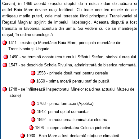
Corvin), în 1469 acordă orașului dreptul de a ridica ziduri de apărare și
astfel Baia Mare devine oraș fortificat. Cu toate acestea minele de aur
atrăgeau marile puteri, cele mai iteresate fiind principatul Transilvaniei și
Regatul Maghiar spijinit de imperiul Habsburgic. Această dispută a fost
tranșată în favoarea acestuia din urmă. Să vedem cu ce se mândrește
orașul, în ordine cronologică:
1411 - existența Monetăriei Baia Mare, principala monetărie din
Transilvania și Ungaria.
1490 - se termină construirea turnului Sfântul Ștefan, simbolul orașului
1547 - se deschide Schola Rivulina, administrată de biserica reformată.
1553 - primele două mori pentru cereale
1650 - prima moară pentru praf de pușcă
1748 - se înființează Inspectoratul Minelor (căldirea actualul Muzeu de
Istorie)
1768 - prima farmacie (Apotika)
1842 -primul spital comunitar
1892 - introducerea iluminatului electric
1896 - incepe activitatea Colonia pictorilor
1930 - Baia Mare a fost declarată stațiune climatică