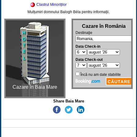
Clastrul Minoriților
Mulțumiri domnului Balogh Béla pentru informații.
Cazare în Baia Mare
Share Baia Mare