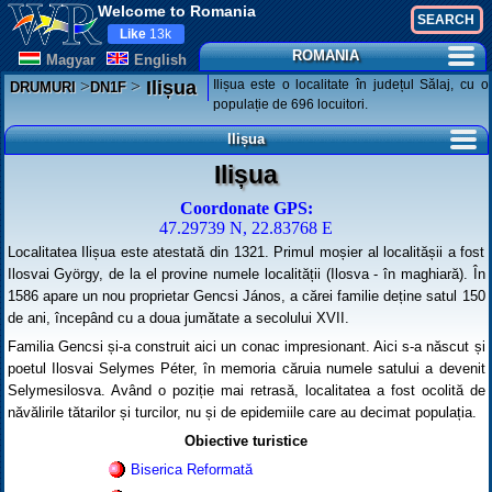
Welcome to Romania
Like
13k
ROMANIA
Magyar
English
>
>
Ilișua este o localitate în județul Sălaj, cu o
Ilișua
DRUMURI
DN1F
populație de 696 locuitori.
Ilișua
Ilișua
Coordonate GPS:
47.29739 N, 22.83768 E
Localitatea Ilișua este atestată din 1321. Primul moșier al localitășii a fost
Ilosvai György, de la el provine numele localității (Ilosva - în maghiară). În
1586 apare un nou proprietar Gencsi János, a cărei familie deține satul 150
de ani, începând cu a doua jumătate a secolului XVII.
Familia Gencsi și-a construit aici un conac impresionant. Aici s-a născut și
poetul Ilosvai Selymes Péter, în memoria căruia numele satului a devenit
Selymesilosva. Având o poziție mai retrasă, localitatea a fost ocolită de
năvălirile tătarilor și turcilor, nu și de epidemiile care au decimat populația.
Obiective turistice
Biserica Reformată