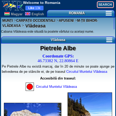
Welcome to Romania
Like
13k
ROMANIA
Magyar
English
>
>
>
MUNȚI
CARPAȚII OCCIDENTALI
APUSENI
M-ȚII BIHOR-
>
Vlădeasa
VLĂDEASA
Cabana Vlădeasa este situată la poalele vârfului cu același nume.
Vlădeasa
Pietrele Albe
Coordonate GPS:
46.73382 N, 22.80864 E
Pe Pietrele Albe nu există marcaj, dar în 20 de minute se poate ajunge pe
belvederea de pe stâncile ei, de pe traseul
Circuitul Muntelui Vlădeasa
Accesibilă din traseul:
Circuitul Muntelui Vlădeasa