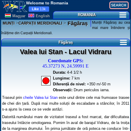
Welcome to Romania
Like
13k
ROMANIA
Magyar
English
>
>
Munții Făgăraș au cea
Făgăraș
MUNȚI
CARPAȚII MERIDIONALI
mai mare întindere și
înălțime din Carpații Meridionali.
Făgăraș
Valea lui Stan - Lacul Vidraru
Coordonate GPS:
45.37273 N, 24.59991 E
Durata:
4-4 1/2 h
Lungime:
7 km
Diferență de nivel:
+350 m/-50 m
Observații:
Drum periculos iarna.
Traseul prin
cheile Valea lui Stan
este unul dintre cele mai frumoase trasee
de chei din țară. După mai multe soluții de escaladare a stâncilor, în 2011
s-a ajuns la ceea ce se vede astăzi.
Datorită numărului mare de vizitatori traseul a fost marcat, dar dificultatea
traseului întârzie omologarea. Pornim în aval de barajul Vidraru, de la troița
de la marginea drumului. Îm prima jumătate de oră poteca ne conduce într-