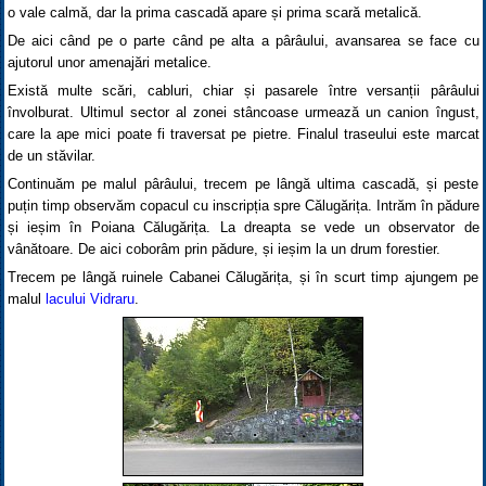
o vale calmă, dar la prima cascadă apare și prima scară metalică.
De aici când pe o parte când pe alta a pârâului, avansarea se face cu
ajutorul unor amenajări metalice.
Există multe scări, cabluri, chiar și pasarele între versanții pârâului
învolburat. Ultimul sector al zonei stâncoase urmează un canion îngust,
care la ape mici poate fi traversat pe pietre. Finalul traseului este marcat
de un stăvilar.
Continuăm pe malul pârâului, trecem pe lângă ultima cascadă, și peste
puțin timp observăm copacul cu inscripția spre Călugărița. Intrăm în pădure
și ieșim în Poiana Călugărița. La dreapta se vede un observator de
vânătoare. De aici coborâm prin pădure, și ieșim la un drum forestier.
Trecem pe lângă ruinele Cabanei Călugărița, și în scurt timp ajungem pe
malul
lacului Vidraru
.