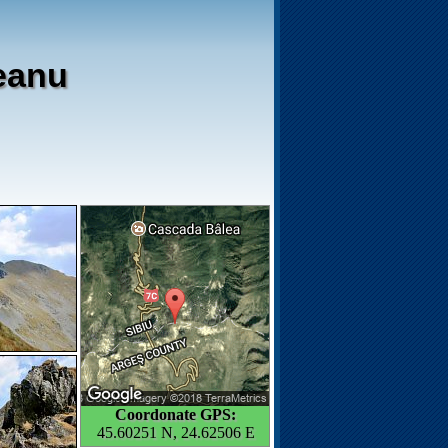
eanu
Coordonate GPS:
45.60251 N, 24.62506 E