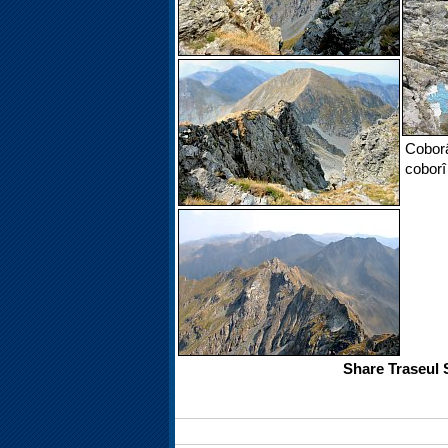
Coborâ
coborî
Share Traseul 