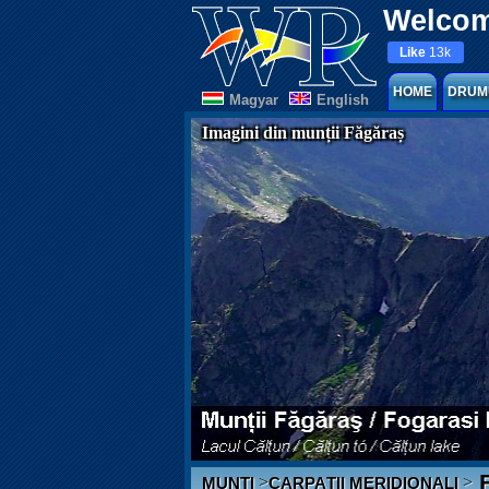
Welcom
Like
13k
HOME
DRUM
Magyar
English
Imagini din munții Făgăraș
F
>
>
MUNȚI
CARPAȚII MERIDIONALI