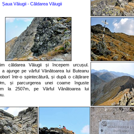
Șaua Văiugii - Căldarea Văiugii
im căldarea Văiugii și începem urcușul.
 a ajunge pe vârful Vânătoarea lui Buteanu
borî într-o spintecătură, și după o cățărare
m, și parcurgerea unei coame înguste
em la 2507m, pe Vârful Vânătoarea lui
u.