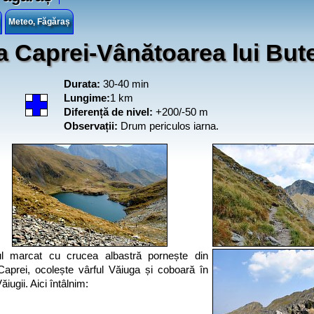
Meteo, Făgăraș
 Caprei-Vânătoarea lui But
Durata:
30-40 min
Lungime:
1 km
Diferență de nivel:
+200/-50 m
Observații:
Drum periculos iarna.
ul marcat cu crucea albastră pornește din
aprei, ocolește vârful Văiuga și coboară în
iugii. Aici întâlnim: