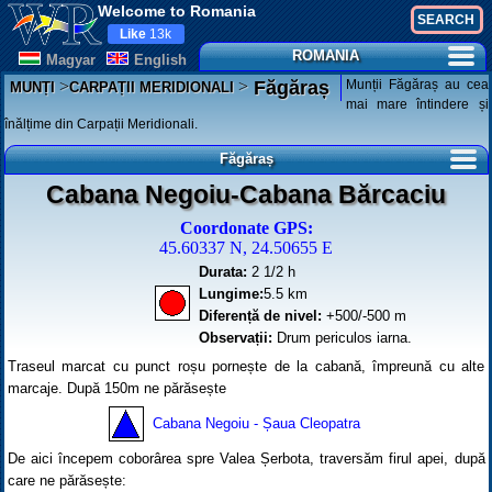
Welcome to Romania
Like
13k
ROMANIA
Magyar
English
>
>
Munții Făgăraș au cea
Făgăraș
MUNȚI
CARPAȚII MERIDIONALI
mai mare întindere și
înălțime din Carpații Meridionali.
Făgăraș
Cabana Negoiu-Cabana Bărcaciu
Coordonate GPS:
45.60337 N, 24.50655 E
Durata:
2 1/2 h
Lungime:
5.5 km
Diferență de nivel:
+500/-500 m
Observații:
Drum periculos iarna.
Traseul marcat cu punct roșu pornește de la cabană, împreună cu alte
marcaje. După 150m ne părăsește
Cabana Negoiu - Șaua Cleopatra
De aici începem coborârea spre Valea Șerbota, traversăm firul apei, după
care ne părăsește: