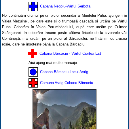
Cabana Negoiu-Vârful Șerbota
Noi continuăm drumul pe un picior secundar al Muntelui Puha, ajungem în
Valea Mezuinei, pe care este și o frumoasă cascadă și urcăm pe Vârful
Puha. Coborâm în Valea Porumbăcelului, după care urcăm pe Culmea
Scărișoarei. In coborâre trecem peste câteva firicele de la izvoarele văii
Comănești, mai urcăm pe un picior al Bărcaciului, ne întâlnim cu crucea
roșie, care ne însoțește până la Cabana Bărcaciu.
Cabana Bărcaciu - Vârful Ciortea Est
Aici ajung mai multe marcaje:
Cabana Bărcaciu-Lacul Avrig
Comuna Avrig-Cabana Bărcaciu