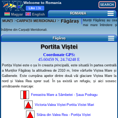
Welcome to Romania
Like
13k
ROMANIA
Magyar
English
>
>
Munții Făgăraș au cea
Făgăraș
MUNȚI
CARPAȚII MERIDIONALI
mai mare întindere și
înălțime din Carpații Meridionali.
Făgăraș
Portita Viștei
Coordonate GPS:
45.60459 N, 24.74248 E
Portița Viștei este o șa în creasta principală, este situată în partea centrală
a Munților Făgăraș la altitudinea de 2310 m, între vârfurile Viștea Mare și
Galbenele. Este cumpăna apelor dintre două văi glaciare Viștea Mare la
nord și Valea Rea sprer sud. În șa există un refugiu, și aici sosesc
următoarele marcaje:
Fereastra Mare a Sâmbetei - Șaua Podragu
Victoria-Valea Viștei-Portita Vistei Mari
Stâna din Valea Rea - Portița Viștei