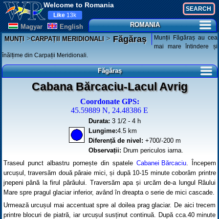
Welcome to Romania
Like
13k
ROMANIA
Magyar
English
>
>
Munții Făgăraș au cea
Făgăraș
MUNȚI
CARPAȚII MERIDIONALI
mai mare întindere și
înălțime din Carpații Meridionali.
Făgăraș
Cabana Bărcaciu-Lacul Avrig
Coordonate GPS:
45.59889 N, 24.48386 E
Durata:
3 1/2 - 4 h
Lungime:
4.5 km
Diferență de nivel:
+700/-200 m
Observații:
Drum periculos iarna.
Traseul punct albastru pornește din spatele
Cabanei Bărcaciu
. Începem
urcușul, traversăm două pâraie mici, și după 10-15 minute coborâm printre
jnepeni până la firul pârâului. Traversăm apa și urcăm de-a lungul Râului
Mare spre pragul glaciar inferior, având în dreapta o serie de mici cascade.
Urmează urcușul mai accentuat spre al doilea prag glaciar. De aici trecem
printre blocuri de piatră, iar urcușul susținut continuă. După cca.40 minute