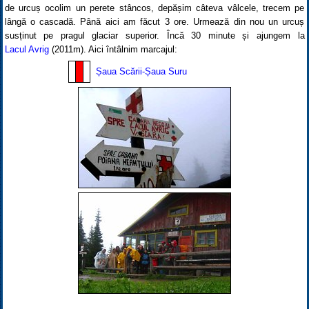
de urcuș ocolim un perete stâncos, depășim câteva vâlcele, trecem pe
lângă o cascadă. Până aici am făcut 3 ore. Urmează din nou un urcuș
susținut pe pragul glaciar superior. Încă 30 minute și ajungem la
Lacul Avrig
(2011m). Aici întâlnim marcajul:
Șaua Scării-Șaua Suru