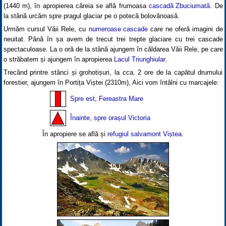
(1440 m), în apropierea căreia se află frumoasa
cascadă Zbuciumată
. De
la stână urcăm spre pragul glaciar pe o potecă bolovănoasă.
Urmăm cursul Văii Rele, cu
numeroase cascade
care ne oferă imagini de
neuitat. Până în șa avem de trecut trei trepte glaciare cu trei cascade
spectaculoase. La o oră de la stână ajungem în căldarea Văii Rele, pe care
o străbatem și ajungem în apropierea
Lacul Triunghiular
.
Trecând printre stânci și grohotișuri, la cca. 2 ore de la capătul drumului
forestier, ajungem în Portița Viștei (2310m), Aici vom întâlni cu marcajele:
Spre est, Fereastra Mare
Înainte, spre orașul Victoria
În apropiere se află și
refugiul salvamont Viștea
.