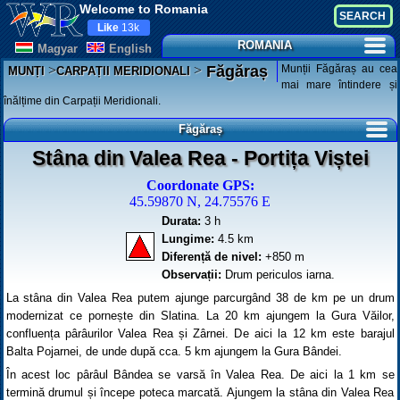
Welcome to Romania
Like
13k
ROMANIA
Magyar
English
>
>
Munții Făgăraș au cea
Făgăraș
MUNȚI
CARPAȚII MERIDIONALI
mai mare întindere și
înălțime din Carpații Meridionali.
Făgăraș
Stâna din Valea Rea - Portița Viștei
Coordonate GPS:
45.59870 N, 24.75576 E
Durata:
3 h
Lungime:
4.5 km
Diferență de nivel:
+850 m
Observații:
Drum periculos iarna.
La stâna din Valea Rea putem ajunge parcurgând 38 de km pe un drum
modernizat ce pornește din Slatina. La 20 km ajungem la Gura Văilor,
confluența pârâurilor Valea Rea și Zârnei. De aici la 12 km este barajul
Balta Pojarnei, de unde după cca. 5 km ajungem la Gura Bândei.
În acest loc pârâul Bândea se varsă în Valea Rea. De aici la 1 km se
termină drumul și începe poteca marcată. Ajungem la stâna din Valea Rea