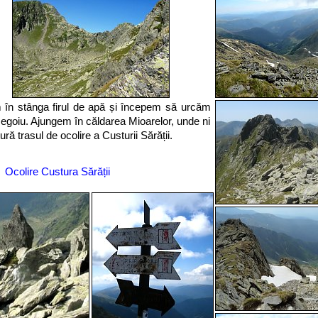
în stânga firul de apă și începem să urcăm
egoiu. Ajungem în căldarea Mioarelor, unde ni
ură trasul de ocolire a Custurii Sărății.
Ocolire Custura Sărății