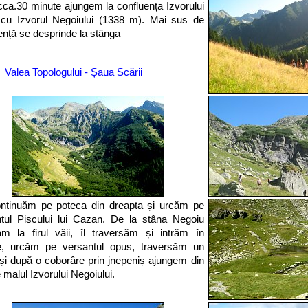
ca.30 minute ajungem la confluența Izvorului
 cu Izvorul Negoiului (1338 m). Mai sus de
ență se desprinde la stânga
Valea Topologului - Șaua Scării
ntinuăm pe poteca din dreapta și urcăm pe
tul Piscului lui Cazan. De la stâna Negoiu
m la firul văii, îl traversăm și intrăm în
e, urcăm pe versantul opus, traversăm un
 și după o coborâre prin jnepeniș ajungem din
 malul Izvorului Negoiului.