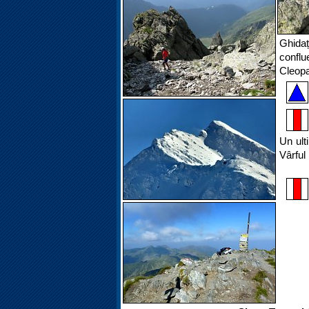
Ghida
confl
Cleopa
Un ult
Vârful