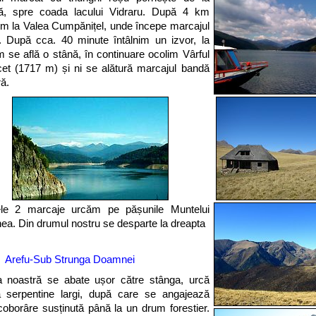
ă, spre coada lacului Vidraru. După 4 km
m la Valea Cumpănițel, unde începe marcajul
. După cca. 40 minute întâlnim un izvor, la
 se află o stână, în continuare ocolim Vârful
et (1717 m) și ni se alătură marcajul bandă
ră.
le 2 marcaje urcăm pe pășunile Muntelui
ea. Din drumul nostru se desparte la dreapta
Arefu-Sub Strunga Doamnei
 noastră se abate ușor către stânga, urcă
 serpentine largi, după care se angajează
 coborâre susținută până la un drum forestier.