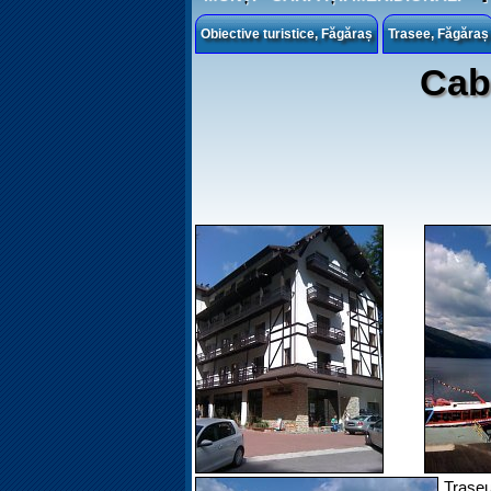
Obiective turistice, Făgăraș
Trasee, Făgăraș
Cab
Trase