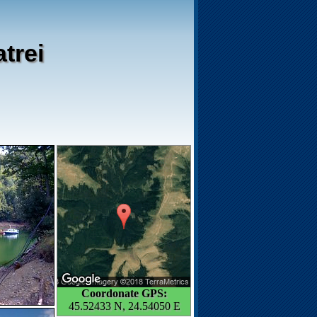
trei
Coordonate GPS:
45.52433 N, 24.54050 E