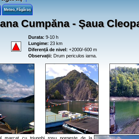
Meteo, Făgăraș
ana Cumpăna - Șaua Cleopa
Durata:
9-10 h
Lungime:
23 km
Diferență de nivel:
+2000/-600 m
Observații:
Drum periculos iarna.
ul marcat cu triunghi roșu pornește de la