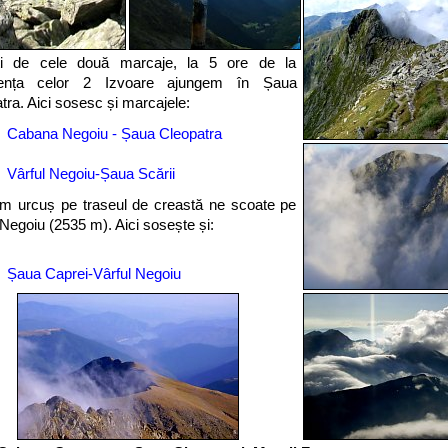
ți de cele două marcaje, la 5 ore de la
uența celor 2 Izvoare ajungem în Șaua
tra. Aici sosesc și marcajele:
Cabana Negoiu - Șaua Cleopatra
Vârful Negoiu-Șaua Scării
im urcuș pe traseul de creastă ne scoate pe
 Negoiu (2535 m). Aici sosește și:
Șaua Caprei-Vârful Negoiu