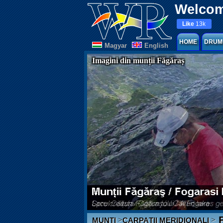
Welcom
Like
13k
HOME
DRUM
Magyar
English
Imagini din munții Făgăraș
F
>
>
MUNȚI
CARPAȚII MERIDIONALI