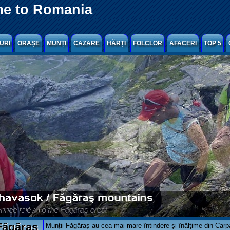
e to Romania
URI
ORAȘE
MUNȚI
CAZARE
HĂRȚI
FOLCLOR
AFACERI
TOP 5
ăgăraș
Munții Făgăraș au cea mai mare întindere și înălțime din Carpaț