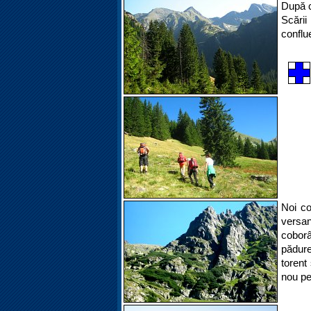
După c
Scării
conflu
Noi co
versan
coborâ
pădur
torent
nou pe