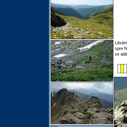
Lăsăm 
spre N
se alăt