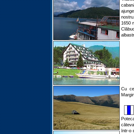
caban
ajunge
nostru
1650 m
Clăbuc
albast
Cu ce
Margin
Poteca
câteva
într-o