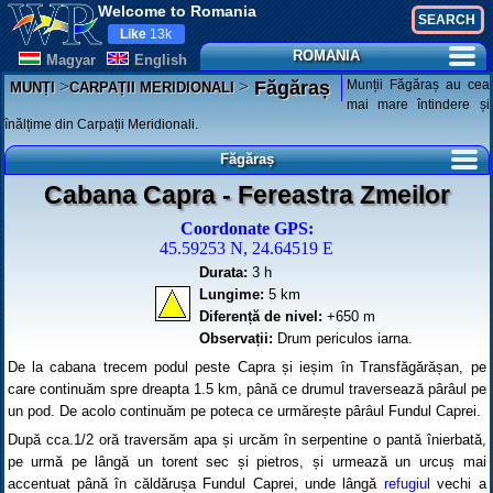
Welcome to Romania
Like
13k
ROMANIA
Magyar
English
>
>
Munții Făgăraș au cea
Făgăraș
MUNȚI
CARPAȚII MERIDIONALI
mai mare întindere și
înălțime din Carpații Meridionali.
Făgăraș
Cabana Capra - Fereastra Zmeilor
Coordonate GPS:
45.59253 N, 24.64519 E
Durata:
3 h
Lungime:
5 km
Diferență de nivel:
+650 m
Observații:
Drum periculos iarna.
De la cabana trecem podul peste Capra și ieșim în Transfăgărășan, pe
care continuăm spre dreapta 1.5 km, până ce drumul traversează pârâul pe
un pod. De acolo continuăm pe poteca ce urmărește pârâul Fundul Caprei.
După cca.1/2 oră traversăm apa și urcăm în serpentine o pantă înierbată,
pe urmă pe lângă un torent sec și pietros, și urmează un urcuș mai
accentuat până în căldărușa Fundul Caprei, unde lângă
refugiul
vechi a