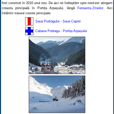
fost construit în 2010 unul nou. De aici ne îndreptăm spre nord-est atingem
creasta principală în Portița Arpașului, lângă
Fereastra Zmeilor
. Aici
întâlnim traseul crestei principale:
Șaua Podragului - Șaua Caprei
Cabana Podragu - Portița Arpașului