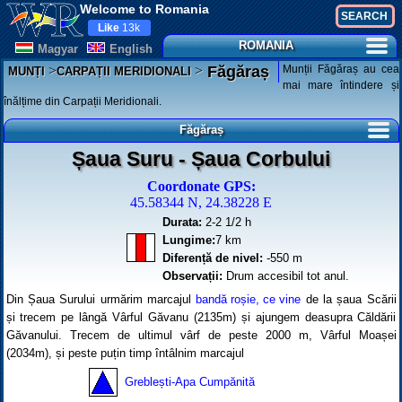
Welcome to Romania
Like
13k
ROMANIA
Magyar
English
>
>
Munții Făgăraș au cea
Făgăraș
MUNȚI
CARPAȚII MERIDIONALI
mai mare întindere și
înălțime din Carpații Meridionali.
Făgăraș
Șaua Suru - Șaua Corbului
Coordonate GPS:
45.58344 N, 24.38228 E
Durata:
2-2 1/2 h
Lungime:
7 km
Diferență de nivel:
-550 m
Observații:
Drum accesibil tot anul.
Din Șaua Surului urmărim marcajul
bandă roșie, ce vine
de la șaua Scării
și trecem pe lângă Vârful Găvanu (2135m) și ajungem deasupra Căldării
Găvanului. Trecem de ultimul vârf de peste 2000 m, Vârful Moașei
(2034m), și peste puțin timp întâlnim marcajul
Greblești-Apa Cumpănită