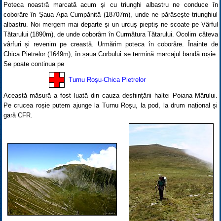
Poteca noastră marcată acum și cu triunghi albastru ne conduce în
coborâre în Șaua Apa Cumpănită (18707m), unde ne părăsește triunghiul
albastru. Noi mergem mai departe și un urcuș pieptiș ne scoate pe Vârful
Tătarului (1890m), de unde coborâm în Curmătura Tătarului. Ocolim câteva
vârfuri și revenim pe creastă. Urmărim poteca în coborâre. Înainte de
Chica Pietrelor (1649m), în șaua Corbului se termină marcajul bandă roșie.
Se poate continua pe
Turnu Roșu-Chica Pietrelor
Această măsură a fost luată din cauza desființării haltei Poiana Mărului.
Pe crucea roșie putem ajunge la Turnu Roșu, la pod, la drum național și
gară CFR.