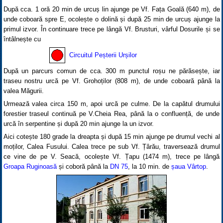
După cca. 1 oră 20 min de urcuș lin ajunge pe Vf. Fața Goală (640 m), de
unde coboară spre E, ocolește o dolină și după 25 min de urcuș ajunge la
primul izvor. În continuare trece pe lângă Vf. Brusturi, vârful Dosurile și se
întâlnește cu
Circuitul Peșterii Urșilor
După un parcurs comun de cca. 300 m punctul roșu ne părăsește, iar
traseu nostru urcă pe Vf. Grohoților (808 m), de unde coboară până la
valea Măgurii.
Urmează valea circa 150 m, apoi urcă pe culme. De la capătul drumului
forestier traseul continuă pe V.Cheia Rea, până la o confluență, de unde
urcă în serpentine și după 20 min ajunge la un izvor.
Aici cotește 180 grade la dreapta și după 15 min ajunge pe drumul vechi al
moților, Calea Fusului. Calea trece pe sub Vf. Țârău, traversează drumul
ce vine de pe V. Seacă, ocolește Vf. Țapu (1474 m), trece pe lângă
Groapa Ruginoasă
și coboră până la
DN 75
, la 10 min. de
șaua Vârtop
.