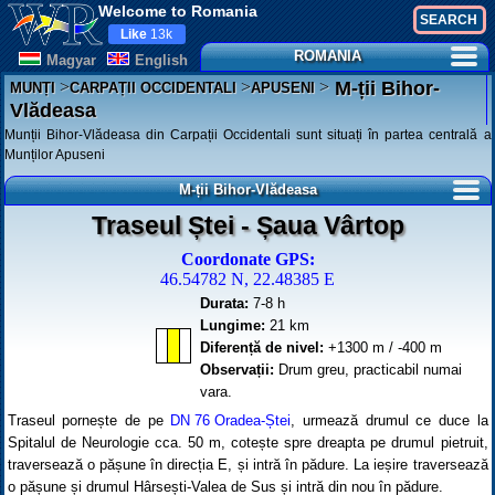
Welcome to Romania
Like
13k
ROMANIA
Magyar
English
>
>
>
M-ții Bihor-
MUNȚI
CARPAȚII OCCIDENTALI
APUSENI
Vlădeasa
Munții Bihor-Vlădeasa din Carpații Occidentali sunt situați în partea centrală a
Munților Apuseni
M-ții Bihor-Vlădeasa
Traseul Ștei - Șaua Vârtop
Coordonate GPS:
46.54782 N, 22.48385 E
Durata:
7-8 h
Lungime:
21 km
Diferență de nivel:
+1300 m / -400 m
Observații:
Drum greu, practicabil numai
vara.
Traseul pornește de pe
DN 76 Oradea-Ștei
, urmează drumul ce duce la
Spitalul de Neurologie cca. 50 m, cotește spre dreapta pe drumul pietruit,
traversează o pășune în direcția E, și intră în pădure. La ieșire traversează
o pășune și drumul Hârsești-Valea de Sus și intră din nou în pădure.