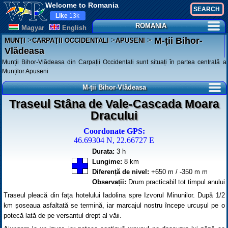
Welcome to Romania
Like
13k
ROMANIA
Magyar
English
>
>
>
M-ții Bihor-
MUNȚI
CARPAȚII OCCIDENTALI
APUSENI
Vlădeasa
Munții Bihor-Vlădeasa din Carpații Occidentali sunt situați în partea centrală a
Munților Apuseni
M-ții Bihor-Vlădeasa
Traseul Stâna de Vale-Cascada Moara
Dracului
Coordonate GPS:
46.69304 N, 22.66727 E
Durata:
3 h
Lungime:
8 km
Diferență de nivel:
+650 m / -350 m m
Observații:
Drum practicabil tot timpul anului
Traseul pleacă din fața hotelului Iadolina spre Izvorul Minunilor. După 1/2
km șoseaua asfaltată se termină, iar marcajul nostru începe urcușul pe o
potecă lată de pe versantul drept al văii.