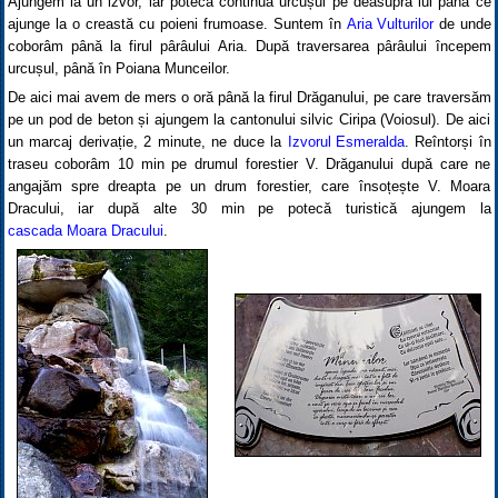
Ajungem la un izvor, iar poteca continuă urcușul pe deasupra lui până ce
ajunge la o creastă cu poieni frumoase. Suntem în
Aria Vulturilor
de unde
coborâm până la firul pârâului Aria. După traversarea pârâului începem
urcușul, până în Poiana Munceilor.
De aici mai avem de mers o oră până la firul Drăganului, pe care traversăm
pe un pod de beton și ajungem la cantonului silvic Ciripa (Voiosul). De aici
un marcaj derivație, 2 minute, ne duce la
Izvorul Esmeralda
. Reîntorși în
traseu coborâm 10 min pe drumul forestier V. Drăganului după care ne
angajăm spre dreapta pe un drum forestier, care însoțește V. Moara
Dracului, iar după alte 30 min pe potecă turistică ajungem la
cascada Moara Dracului
.