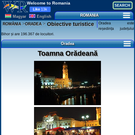
Welcome to Romania
Like
13k
ROMANIA
Magyar
English
>
>
Oradea este
Obiective turistice
ROMÂNIA
ORADEA
reședința județului
Bihor și are 196.367 de locuitori.
Oradea
Toamna Orădeană