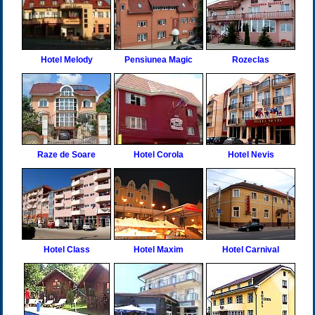
Hotel Melody
Pensiunea Magic
Rozeclas
Raze de Soare
Hotel Corola
Hotel Nevis
Hotel Class
Hotel Maxim
Hotel Carnival