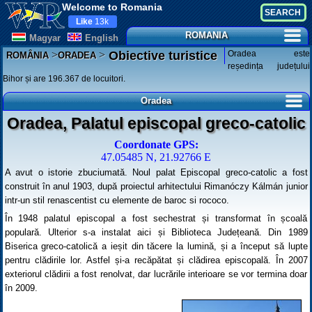
Welcome to Romania
Like
13k
ROMANIA
Magyar
English
>
>
Oradea este
Obiective turistice
ROMÂNIA
ORADEA
reședința județului
Bihor și are 196.367 de locuitori.
Oradea
Oradea, Palatul episcopal greco-catolic
Coordonate GPS:
47.05485 N, 21.92766 E
A avut o istorie zbuciumată. Noul palat Episcopal greco-catolic a fost
construit în anul 1903, după proiectul arhitectului Rimanóczy Kálmán junior
intr-un stil renascentist cu elemente de baroc si rococo.
În 1948 palatul episcopal a fost sechestrat și transformat în școală
populară. Ulterior s-a instalat aici și Biblioteca Județeană. Din 1989
Biserica greco-catolică a ieșit din tăcere la lumină, și a început să lupte
pentru clădirile lor. Astfel și-a recăpătat și clădirea episcopală. În 2007
exteriorul clădirii a fost renolvat, dar lucrările interioare se vor termina doar
în 2009.