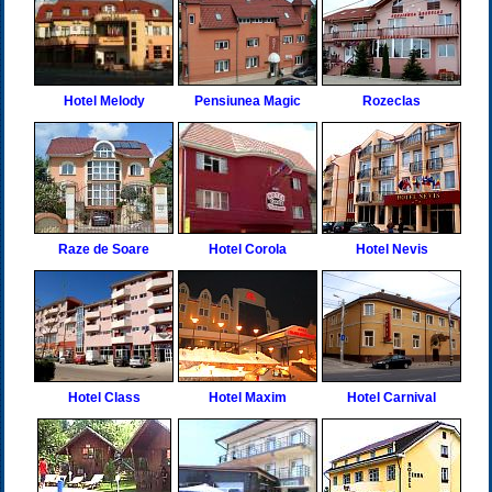
Hotel Melody
Pensiunea Magic
Rozeclas
Raze de Soare
Hotel Corola
Hotel Nevis
Hotel Class
Hotel Maxim
Hotel Carnival