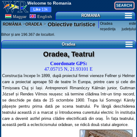
Welcome to Romania
Like
13k
ROMANIA
Magyar
English
>
>
Oradea este
Obiective turistice
ROMÂNIA
ORADEA
reședința județului
Bihor și are 196.367 de locuitori.
Oradea
Oradea, Teatrul
Coordonate GPS:
47.05715 N, 21.93101 E
Construcția începe în 1899, după proiectul firmei vieneze Fellner și Helmer
care a proiectat aproape 50 de teatre în Europa, printre care și cele din
Timișoara Cluj și Iași. Antreprenorii Rimanóczy Kálmán junior, Guttman
József și Rendes Vilmos reușesc să termine clădirea într-un timp record,
se deschide pe data de 15 octombrie 1900. Trupa lui Somogyi Károly
pășește pentru prima dată pe scena teatrului. Pe lângă deschiderea
teatrului această zi a marcat și întroducerea curentului electric în instituția
care a devenit astfel prima clădire electrificată din oraș. În fața teatrului,
această perlă a eclecticismului orădean, se ridică două statui alegorice.