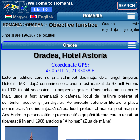
Welcome to Romania
Like
13k
ROMANIA
Magyar
English
>
>
Oradea este
Obiective turistice
ROMÂNIA
ORADEA
reședința județului
Bihor și are 196.367 de locuitori.
Oradea
Oradea, Hotel Astoria
Coordonate GPS:
47.05711 N, 21.93038 E
Este un edificiu care nu și-a schimbat destinația de-a lungul timpului.
Hotelul EMKE după denumirea de atunci a fost realizat de Sztarill Ferenc
în 1902 în stil secession cu amprente gotice. Construcția are un parter
înalt, unde a fost amenajată o cafenea, locul de întâlnire preferat al
scriitorilor, poeților și jurnaliștilor. Pe peretele cafenelei literare o placă
comemorativă ne inștiințează că era locul preferat al marelui poet maghiar
Ady Endre, o personalatitate proeminentă a grupării literare care a reușit să
tipărească în anul 1908 antologia "A holnap" (Ziua de mâine).