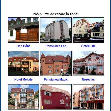
Posibilități de cazare în zonă:
Han Góbé
Pensiunea Lan
Hotel Elite
Hotel Melody
Pensiunea Magic
Rozeclas