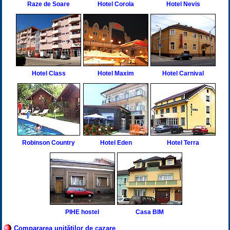
Raze de Soare
Hotel Corola
Hotel Nevis
Hotel Class
Hotel Maxim
Hotel Carnival
Robinson Country
Hotel Eden
Hotel Terra
PIHE hostel
Casa BIM
Compararea unităților de cazare