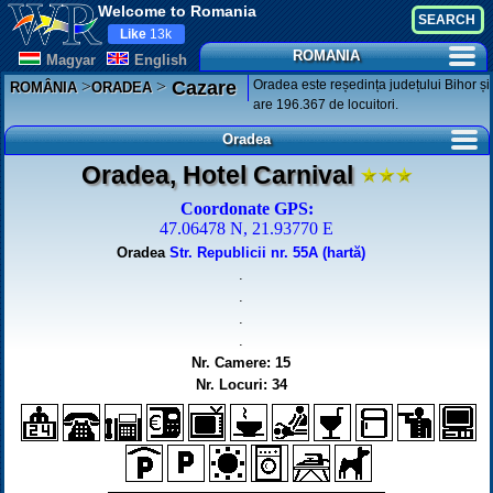
Welcome to Romania
Like
13k
ROMANIA
Magyar
English
>
>
Oradea este reședința județului Bihor și
Cazare
ROMÂNIA
ORADEA
are 196.367 de locuitori.
Oradea
Oradea, Hotel Carnival
Coordonate GPS:
47.06478 N, 21.93770 E
Oradea
Str. Republicii nr. 55A (hartă)
.
.
.
.
Nr. Camere: 15
Nr. Locuri: 34