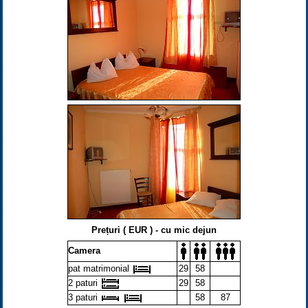
Prețuri ( EUR ) - cu mic dejun
Camera
pat matrimonial
29
58
2 paturi
29
58
3 paturi
58
87