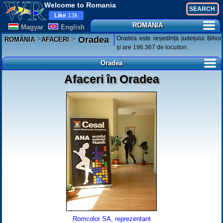
Welcome to Romania
Like
13k
ROMANIA
Magyar
English
>
>
Oradea este reședința județului Bihor
Oradea
ROMÂNIA
AFACERI
și are 196.367 de locuitori.
Oradea
Afaceri în Oradea
Romcolor SA, reprezentant