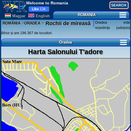
Welcome to Romania
Like
13k
ROMANIA
Magyar
English
>
>
Oradea este
Rochii de mireasă
ROMÂNIA
ORADEA
reședința județului
Bihor și are 196.367 de locuitori.
Oradea
Harta Salonului T'adore