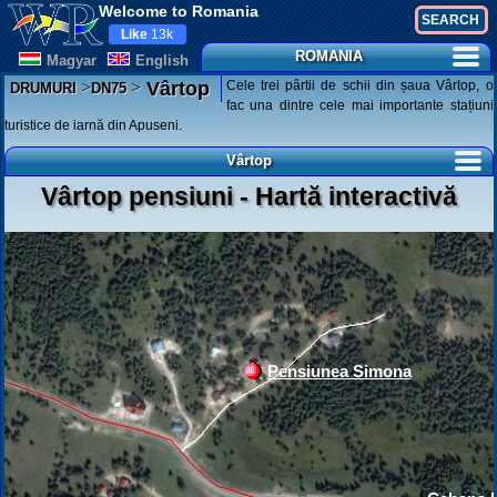
Welcome to Romania
Like
13k
ROMANIA
Magyar
English
>
>
Cele trei pârtii de schii din șaua Vârtop, o
Vârtop
DRUMURI
DN75
fac una dintre cele mai importante stațiuni
turistice de iarnă din Apuseni.
Vârtop
Vârtop pensiuni - Hartă interactivă
Pensiunea Simona