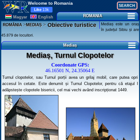
Welcome to Romania
Like
13k
ROMANIA
Magyar
English
>
>
Mediaș este un oraș
Obiective turistice
ROMÂNIA
MEDIAȘ
în județul Sibiu și are
45.879 de locuitori.
Mediaș
Mediaș, Turnul Clopotelor
Coordonate GPS:
46.16501 N, 24.35064 E
Turnul clopotelor, sau Turnul porții avea un grilaj mobil, care putea opri
accesul în cetate. Este denumit și Turnul Clopotelor, pentru că etajul I
adăpstește clopotele bisericii, cel mai vechi având inscripționat 1449.