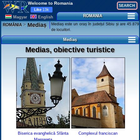
Welcome to Romania
Like
13k
ROMANIA
Magyar
English
>
Mediaș este un oraș în județul Sibiu și are 45.879
Mediaș
ROMÂNIA
de locuitori.
Mediaș
Medias, obiective turistice
Biserica evanghelică Sfânta
Complexul franciscan
Margareta