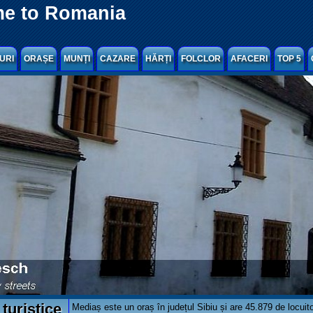
e to Romania
URI
ORAȘE
MUNȚI
CAZARE
HĂRȚI
FOLCLOR
AFACERI
TOP 5
turistice
Mediaș este un oraș în județul Sibiu și are 45.879 de locuito