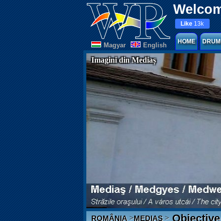
Welcom
Like
13k
HOME
DRUM
Magyar
English
Imagini din Mediaș
Obiective 
>
>
ROMÂNIA
MEDIAȘ