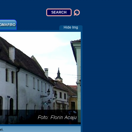
GMAP.RO
Hide Img
ri.