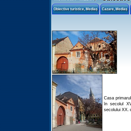
Obiective turistice, Mediaș
Cazare, Mediaș
Casa primarulu
în secolul XV
secolului XX. o