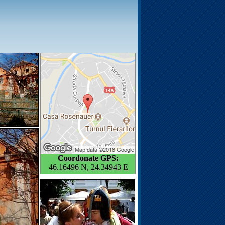
Coordonate GPS:
46.16496 N, 24.34943 E