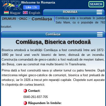
Welcome to Romania
Like
13k
ROMANIA
Magyar
English
>
>
Comlăușa este o localitate în județul
Comlăușa
DRUMURI
DN1C
Satu Mare, cu o populație de 782
locuitori.
Comlăușa
Comlăușa, Biserica ortodoxă
Biserica ortodoxă a localității Comlăușa a fost construită între anii 1872-
1880 pe locul unei vechi biserici de lemn, distrusă de un incendiu.
Construcția comandată de greco-catolici a fost realizată de meșteri italieni,
din Beiuș, care au construit mai multe biserici în Transilvania.
Prima dată a fost construită nava și ulterior turnul cu patru ferestre. După
interzicerea religiei greco-catolice de comuniști, biserica a fost preluată de
ortodocși, iar în 1926 a trecut prin reparații capitale. Clopotele sunt așezate
în clopotnița din curtea bisericii.
Contact:
0040-261-837-705
Răspundem în limbile: