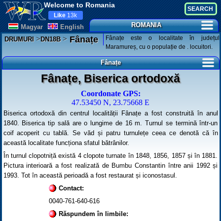
Welcome to Romania
Like
13k
ROMANIA
Magyar
English
>
>
Fânațe este o localitate în județul
Fânațe
DRUMURI
DN18B
Maramureș, cu o populație de . locuitori.
Fânațe
Fânațe, Biserica ortodoxă
Coordonate GPS:
47.53450 N, 23.75668 E
Biserica ortodoxă din centrul localității Fânațe a fost construită în anul
1840. Biserica tip sală are o lungime de 16 m. Turnul se termină într-un
coif acoperit cu tablă. Se văd și patru turnulețe ceea ce denotă că în
această localitate funcționa sfatul bătrânilor.
În turnul clopotniță există 4 clopote turnate în 1848, 1856, 1857 și în 1881.
Pictura interioară a fost realizată de Bumbu Constantin între anii 1992 și
1993. Tot în această perioadă a fost restaurat și iconostasul.
Contact:
0040-761-640-616
Răspundem în limbile: