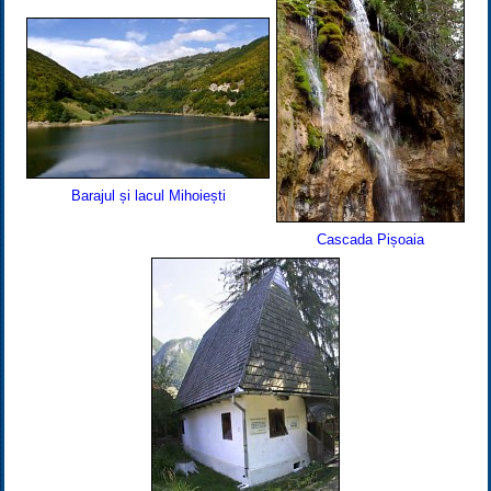
Barajul și lacul Mihoiești
Cascada Pișoaia