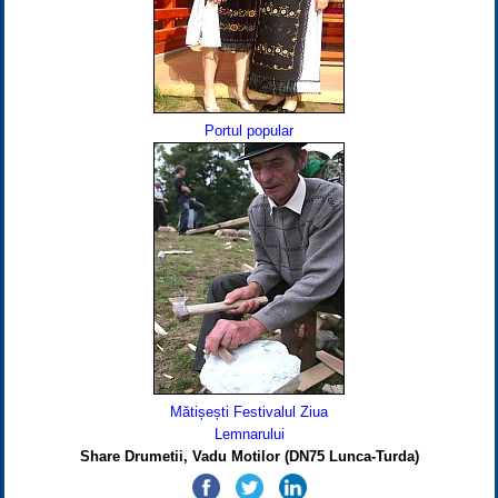
Portul popular
Mătișești Festivalul Ziua
Lemnarului
Share Drumetii, Vadu Motilor (DN75 Lunca-Turda)