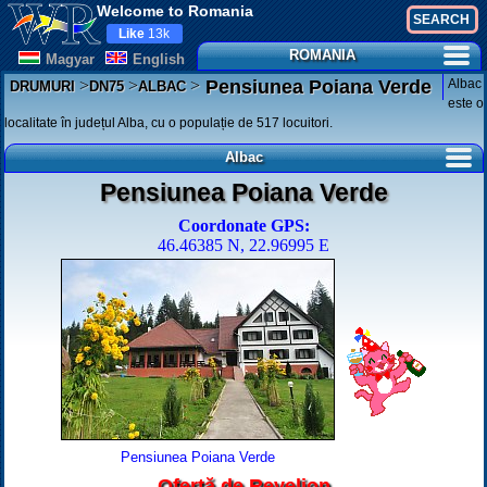
Welcome to Romania
Like
13k
ROMANIA
Magyar
English
>
>
>
Albac
Pensiunea Poiana Verde
DRUMURI
DN75
ALBAC
este o
localitate în județul Alba, cu o populație de 517 locuitori.
Albac
Pensiunea Poiana Verde
Coordonate GPS:
46.46385 N, 22.96995 E
Pensiunea Poiana Verde
Ofertă de Revelion