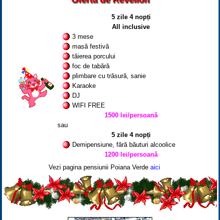
5 zile 4 nopți
All inclusive
3 mese
masă festivă
tăierea porcului
foc de tabără
plimbare cu trăsură, sanie
Karaoke
DJ
WIFI FREE
1500 lei/persoană
sau
5 zile 4 nopți
Demipensiune, fără băuturi alcoolice
1200 lei/persoană
Vezi pagina pensiunii Poiana Verde
aici