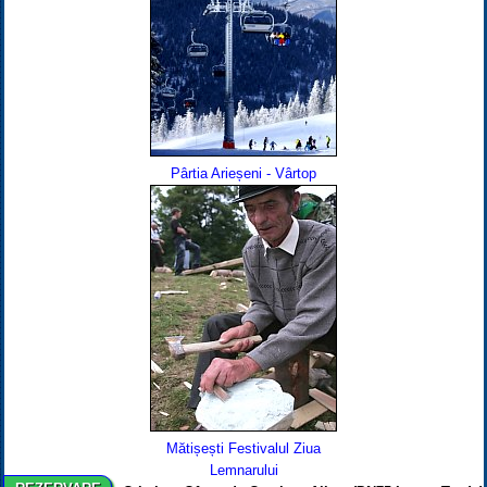
Pârtia Arieșeni - Vârtop
Mătișești Festivalul Ziua
Lemnarului