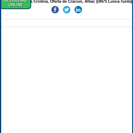
REZERVARE
Share Pensiunea Cristina, Oferta de Craciun, Albac (DN75 Lunca-Turda)
ONLINE