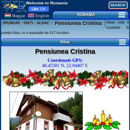
Welcome to Romania
Like
13k
ROMANIA
Magyar
English
>
>
>
Albac este o
Pensiunea Cristina
DRUMURI
DN75
ALBAC
localitate în
județul Alba, cu o populație de 517 locuitori.
Albac
Pensiunea Cristina
Coordonate GPS:
46.45581 N, 22.94407 E