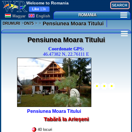
Welcome to Romania
Like
13k
ROMANIA
Magyar
English
>
>
>
Pensiunea Moara Titului
DRUMURI
DN75
Pensiunea Moara Titului
Coordonate GPS:
46.47382 N, 22.76111 E
Pensiunea Moara Titului
Tabără la Arieșeni
40 locuri