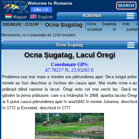
Welcome to Romania
Like
13k
ROMANIA
Magyar
English
>
>
Ocna Șugatag este o
Ocna Șugatag
DRUMURI
DJ109F
localitate în județul
Maramureș, cu o populație de 1242 locuitori.
Ocna Șugatag
Ocna Șugatag, Lacul Öregi
Coordonate GPS:
47.78217 N, 23.93265 E
Problema cea mai mare a minelor era pătrunderea apei. De-a lungul anilor
minele au fost deschise și închise din cauza apei. Mai multe mine s-au
prăbușit dând naștere la lacuri. Öregi este cel mai vechi lac. Dacă ne
gândim la prima prăbușire, care s-a întâmplat în 1868, apariția lacului Öregi
ar fi putut cauza pătrunderea apei în anul1842 în minele Julianna, deschisă
în 1772 și Erzsebet, deschisă în 1777.