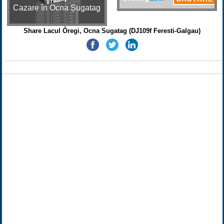
Cazare în Ocna Șugatag
Share Lacul Öregi, Ocna Sugatag (DJ109f Feresti-Galgau)