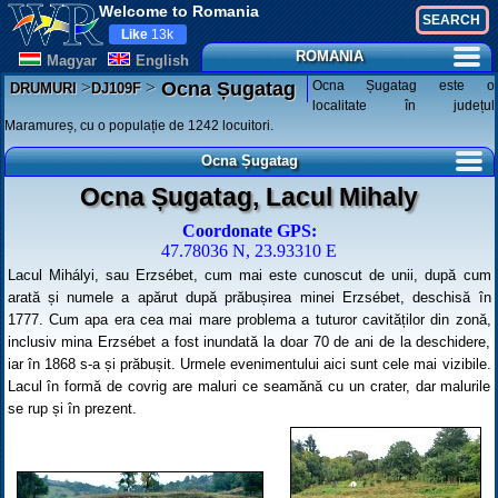
Welcome to Romania
Like
13k
ROMANIA
Magyar
English
>
>
Ocna Șugatag este o
Ocna Șugatag
DRUMURI
DJ109F
localitate în județul
Maramureș, cu o populație de 1242 locuitori.
Ocna Șugatag
Ocna Șugatag, Lacul Mihaly
Coordonate GPS:
47.78036 N, 23.93310 E
Lacul Mihályi, sau Erzsébet, cum mai este cunoscut de unii, după cum
arată și numele a apărut după prăbușirea minei Erzsébet, deschisă în
1777. Cum apa era cea mai mare problema a tuturor cavităților din zonă,
inclusiv mina Erzsébet a fost inundată la doar 70 de ani de la deschidere,
iar în 1868 s-a și prăbușit. Urmele evenimentului aici sunt cele mai vizibile.
Lacul în formă de covrig are maluri ce seamănă cu un crater, dar malurile
se rup și în prezent.