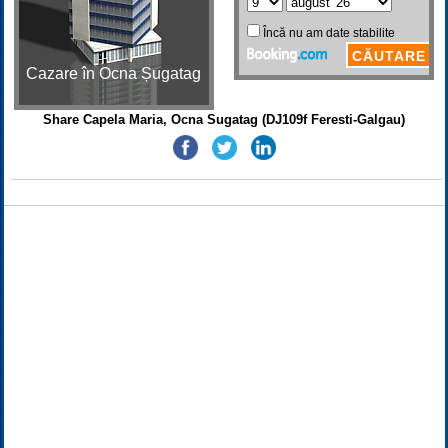
Cazare în Ocna Șugatag
Share Capela Maria, Ocna Sugatag (DJ109f Feresti-Galgau)