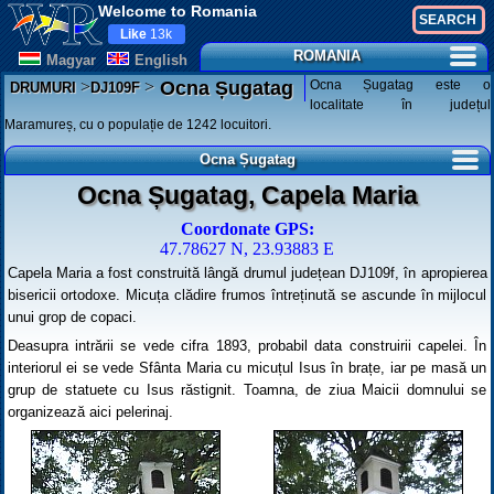
Welcome to Romania
Like
13k
ROMANIA
Magyar
English
>
>
Ocna Șugatag este o
Ocna Șugatag
DRUMURI
DJ109F
localitate în județul
Maramureș, cu o populație de 1242 locuitori.
Ocna Șugatag
Ocna Șugatag, Capela Maria
Coordonate GPS:
47.78627 N, 23.93883 E
Capela Maria a fost construită lângă drumul județean DJ109f, în apropierea
bisericii ortodoxe. Micuța clădire frumos întreținută se ascunde în mijlocul
unui grop de copaci.
Deasupra intrării se vede cifra 1893, probabil data construirii capelei. În
interiorul ei se vede Sfânta Maria cu micuțul Isus în brațe, iar pe masă un
grup de statuete cu Isus răstignit. Toamna, de ziua Maicii domnului se
organizează aici pelerinaj.