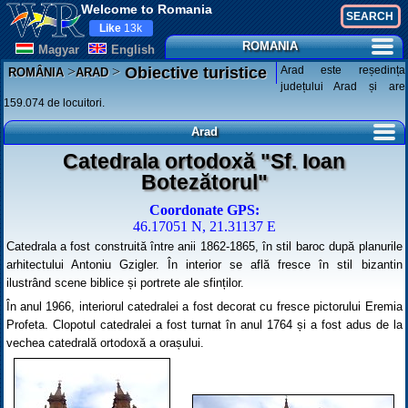
Welcome to Romania
Like
13k
ROMANIA
Magyar
English
>
>
Arad este reședința
Obiective turistice
ROMÂNIA
ARAD
județului Arad și are
159.074 de locuitori.
Arad
Catedrala ortodoxă "Sf. Ioan
Botezătorul"
Coordonate GPS:
46.17051 N, 21.31137 E
Catedrala a fost construită între anii 1862-1865, în stil baroc după planurile
arhitectului Antoniu Gzigler. În interior se află fresce în stil bizantin
ilustrând scene biblice și portrete ale sfinților.
În anul 1966, interiorul catedralei a fost decorat cu fresce pictorului Eremia
Profeta. Clopotul catedralei a fost turnat în anul 1764 și a fost adus de la
vechea catedrală ortodoxă a orașului.