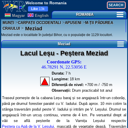
Welcome to Romania
Like
13k
ROMANIA
Magyar
English
>
>
>
MUNȚI
CARPAȚII OCCIDENTALI
APUSENI
M-ȚII PĂDUREA
>
Meziad
CRAIULUI
Meziad este o localitate în județul Bihor, cu o populație de 1129 locuitori.
Meziad
Lacul Leșu - Peștera Meziad
Coordonate GPS:
46.78291 N, 22.53056 E
Durata:
7 h
Lungime:
18 km
Diferență de nivel:
+700 m / -750 m
Observații:
Drum practicabil tot anul
Traseul pornește de la cabana Leșu baraj și se angajează într-un coborâș,
până pe drumul forestier paralel cu V. Iadului. După aprox. 10 min cotim la
stânga traversăm podul peste V. Iadului și intrăm pe V. Leșului. Drumul se
angajează într-un urcuș continuu, vreme de 4 km. Pe versantul drept al
văii se află peșterile de la Varnița Leșului respectiv
Peștera cu Apă de la V. Leșului
, mascată de vegetație deasă. Traversăm