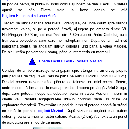
un pod de beton, și printr-un urcuș costiș ajungem pe dealul Acru. În partea
opusă se află Piatra Acră la baza căruia se află
Peștera Biserica din Lunca Acră
.
Trecem pe lângă cabana forestieră Odrângușa, de unde cotim spre stânga
traversăm valea, și pe o potecă firavă, ajungem pe creasta dintre Vf.
Hodrângușa (1026 m, cel mai înalt din P. Craiului) și Piatra Corbului, cu o
frumoasa belvedere, spre care ne îndreptăm noi. După ce am admirat
panorama oferită, ne angajăm într-un coborâș lung până la valea Vâlcele.
De aici urcăm pe versantul stâng, până la intersecția cu marcajul
Coada Lacului Leșu - Peștera Meziad
Conduși de ambele marcaje ne angajăm spre stânga într-un urcuș pieptiș
prin pădurea de fag, 30-40 minute până pe vârful Piciorul Porcului (836m).
De aici poteca traversează o pădure de foioase, cu mici poieni, fânețe,
unde trebuie să fim atenți la marcaj turistic. Trecem pe lângă vârful Stogu,
după care poteca începe să coboare, până în valea Peșterii. Intrăm în
cheile văii Peșterii angajându-ne într-un coborâș până un drum de
exploatare forestieră. Traversăm un pod de lemn și poteca săpată în stânci
ne urcă în portalul
peșterii Meziad
. După vizitarea peșterii mai putem
coborî și până la imobilul fostei cabane Meziad (2 km). Aici există un punct
de aprovizionare și loc de campare.