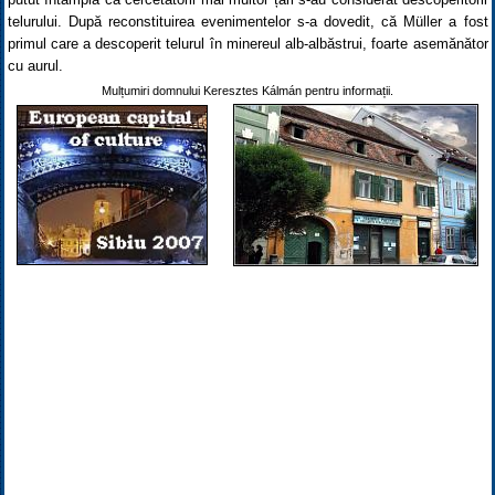
telurului. După reconstituirea evenimentelor s-a dovedit, că Müller a fost
primul care a descoperit telurul în minereul alb-albăstrui, foarte asemănător
cu aurul.
Mulțumiri domnului Keresztes Kálmán pentru informații.