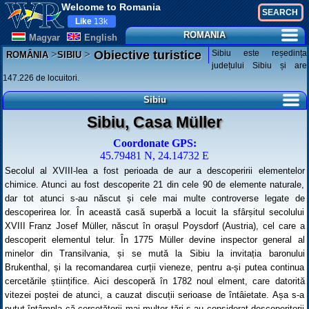
Welcome to Romania
Like
13k
ROMANIA
Magyar
English
>
>
Sibiu este reședința
Obiective turistice
ROMÂNIA
SIBIU
județului Sibiu și are
147.226 de locuitori.
Sibiu
Sibiu, Casa Müller
Coordonate GPS:
45.79481 N, 24.14732 E
Secolul al XVIII-lea a fost perioada de aur a descoperirii elementelor
chimice. Atunci au fost descoperite 21 din cele 90 de elemente naturale,
dar tot atunci s-au născut și cele mai multe controverse legate de
descoperirea lor. În această casă superbă a locuit la sfârșitul secolului
XVIII Franz Josef Müller, născut în orașul Poysdorf (Austria), cel care a
descoperit elementul telur. În 1775 Müller devine inspector general al
minelor din Transilvania, și se mută la Sibiu la invitația baronului
Brukenthal, și la recomandarea curții vieneze, pentru a-și putea continua
cercetările științifice. Aici descoperă în 1782 noul elment, care datorită
vitezei poștei de atunci, a cauzat discuții serioase de întâietate. Așa s-a
putut întâmpla că cercetătorii mai multor țări s-au considerat descoperitorii