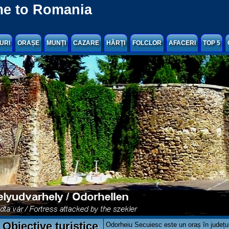
e to Romania
URI
ORAȘE
MUNȚI
CAZARE
HĂRȚI
FOLCLOR
AFACERI
TOP 5
Obiective turistice
Odorheiu Secuiesc este un oraș în județul 