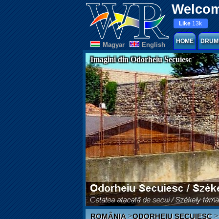
Welcom
Like
13k
HOME
DRUM
Magyar
English
Imagini din Odorheiu Secuiesc
>
>
ROMÂNIA
ODORHEIU SECUIESC