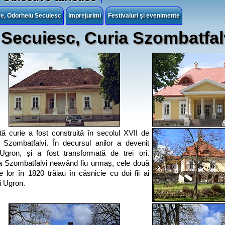
e, Odorheiu Secuiesc
Imprejurimi
Festivaluri și evenimente
Secuiesc, Curia Szombatfal
ă curie a fost construită în secolul XVII de
a Szombatfalvi. În decursul anilor a devenit
Ugron, și a fost transformată de trei ori.
a Szombatfalvi neavând fiu urmaș, cele două
le lor în 1820 trăiau în căsnicie cu doi fii ai
i Ugron.