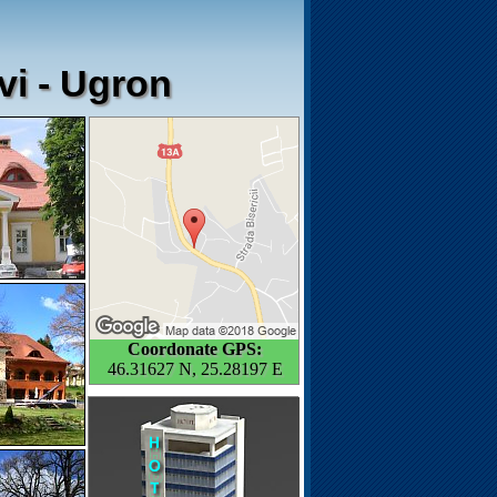
vi - Ugron
Coordonate GPS:
46.31627 N, 25.28197 E