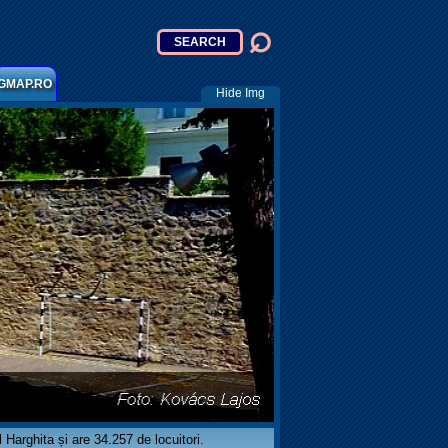
GMAP.RO
Hide Img
Harghita și are 34.257 de locuitori.