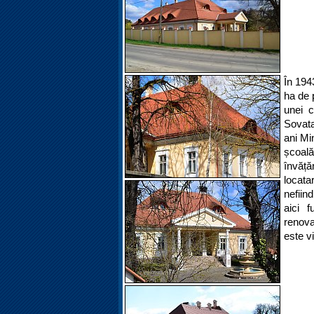
În 194
ha de 
unei 
Sovata
ani Mi
școal
învăță
locata
nefiin
aici 
renova
este vi