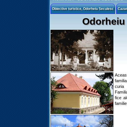
Obiective turistice, Odorheiu Secuiesc
Cazar
Odorheiu 
Aceast
famili
curia 
Famili
fice a
familie