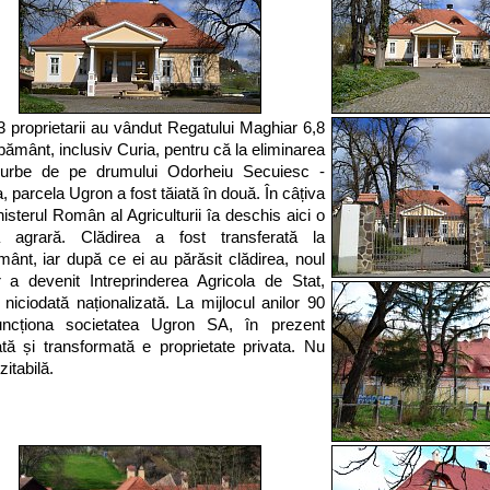
3 proprietarii au vândut Regatului Maghiar 6,8
pământ, inclusiv Curia, pentru că la eliminarea
curbe de pe drumului Odorheiu Secuiesc -
, parcela Ugron a fost tăiată în două. În câțiva
nisterul Român al Agriculturii îa deschis aici o
ă agrară. Clădirea a fost transferată la
mânt, iar după ce ei au părăsit clădirea, noul
r a devenit Intreprinderea Agricola de Stat,
d niciodată naționalizată. La mijlocul anilor 90
funcționa societatea Ugron SA, în prezent
tă și transformată e proprietate privata. Nu
zitabilă.