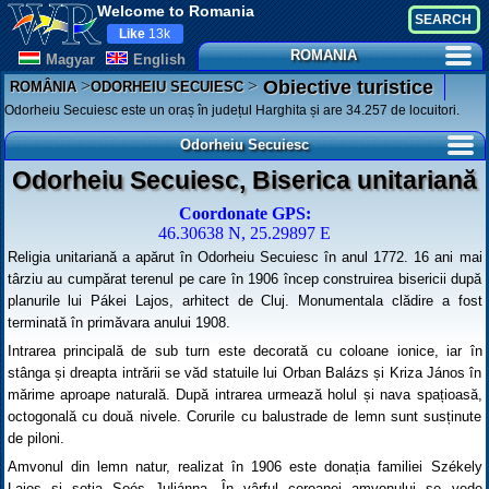
Welcome to Romania
Like
13k
ROMANIA
Magyar
English
>
>
Obiective turistice
ROMÂNIA
ODORHEIU SECUIESC
Odorheiu Secuiesc este un oraș în județul Harghita și are 34.257 de locuitori.
Odorheiu Secuiesc
Odorheiu Secuiesc, Biserica unitariană
Coordonate GPS:
46.30638 N, 25.29897 E
Religia unitariană a apărut în Odorheiu Secuiesc în anul 1772. 16 ani mai
târziu au cumpărat terenul pe care în 1906 încep construirea bisericii după
planurile lui Pákei Lajos, arhitect de Cluj. Monumentala clădire a fost
terminată în primăvara anului 1908.
Intrarea principală de sub turn este decorată cu coloane ionice, iar în
stânga și dreapta intrării se văd statuile lui Orban Balázs și Kriza János în
mărime aproape naturală. După intrarea urmează holul și nava spațioasă,
octogonală cu două nivele. Corurile cu balustrade de lemn sunt susținute
de piloni.
Amvonul din lemn natur, realizat în 1906 este donația familiei Székely
Lajos și soția Soós Juliánna. În vârful coroanei amvonului se vede