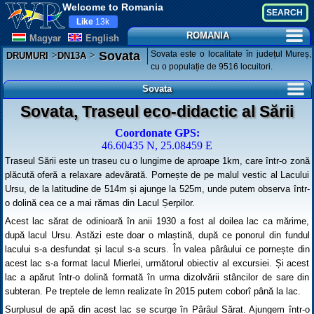
Welcome to Romania
Like
13k
ROMANIA
Magyar
English
>
>
Sovata este o localitate în județul Mureș,
Sovata
DRUMURI
DN13A
cu o populație de 9516 locuitori.
Sovata
Sovata, Traseul eco-didactic al Sării
Coordonate GPS:
46.60435 N, 25.08459 E
Traseul Sării este un traseu cu o lungime de aproape 1km, care într-o zonă
plăcută oferă a relaxare adevărată. Pornește de pe malul vestic al Lacului
Ursu, de la latitudine de 514m și ajunge la 525m, unde putem observa într-
o dolină cea ce a mai rămas din Lacul Șerpilor.
Acest lac sărat de odinioară în anii 1930 a fost al doilea lac ca mărime,
după lacul Ursu. Astăzi este doar o mlaștină, după ce ponorul din fundul
lacului s-a desfundat și lacul s-a scurs. În valea pârâului ce pornește din
acest lac s-a format lacul Mierlei, următorul obiectiv al excursiei. Și acest
lac a apărut într-o dolină formată în urma dizolvării stâncilor de sare din
subteran. Pe treptele de lemn realizate în 2015 putem coborî până la lac.
Surplusul de apă din acest lac se scurge în Pârâul Sărat. Ajungem într-o