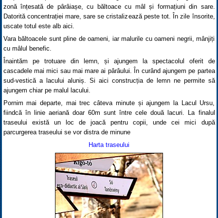
zonă înțesată de pârâiașe, cu băltoace cu mâl și formațiuni din sare.
Datorită concentrației mare, sare se cristalizează peste tot. În zile însorite,
uscate totul este alb aici.
Vara băltoacele sunt pline de oameni, iar malurile cu oameni negrii, mânjiți
cu mâlul benefic.
Înaintăm pe trotuare din lemn, și ajungem la spectacolul oferit de
cascadele mai mici sau mai mare ai pârâului. În curând ajungem pe partea
sud-vestică a lacului aluniș. Si aici construcția de lemn ne permite să
ajungem chiar pe malul lacului.
Pornim mai departe, mai trec câteva minute și ajungem la Lacul Ursu,
fiindcă în linie aeriană doar 60m sunt între cele două lacuri. La finalul
traseului există un loc de joacă pentru copii, unde cei mici după
parcurgerea traseului se vor distra de minune
Harta traseului