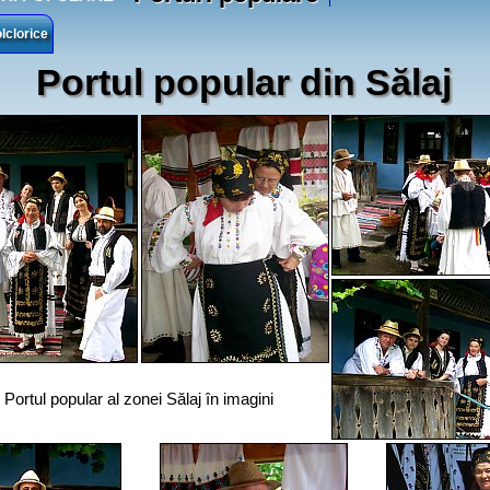
lclorice
Portul popular din Sălaj
Portul popular al zonei Sălaj în imagini