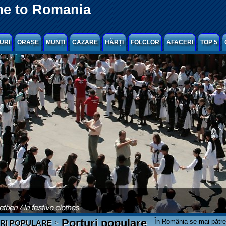
e to Romania
URI
ORAȘE
MUNȚI
CAZARE
HĂRȚI
FOLCLOR
AFACERI
TOP 5
Porturi populare
În România se mai pătre
>
RI POPULARE