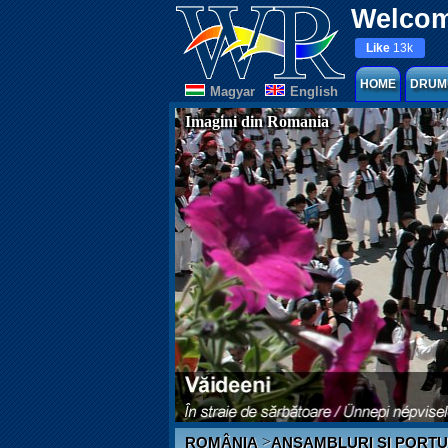
Welcom
Like
13k
HOME
DRUM
Magyar
English
Imagini din Romania
>
ROMÂNIA
ANSAMBLURI ȘI PORTU