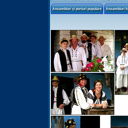
Ansambluri și porturi populare
Ansambluri fo