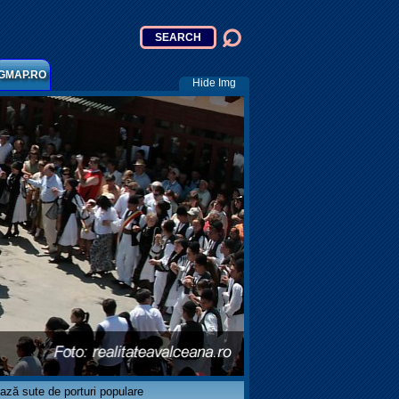
GMAP.RO
Hide Img
ază sute de porturi populare